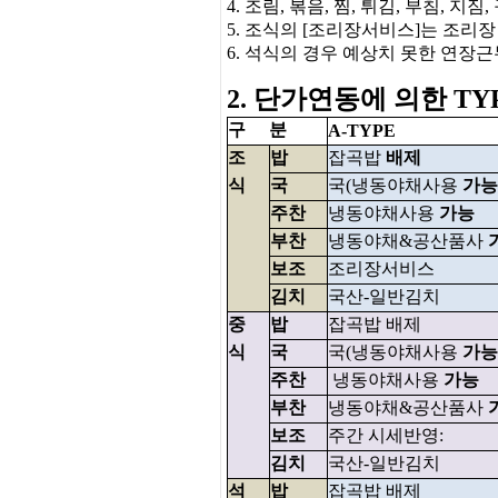
4. 조림, 볶음, 찜, 튀김, 부침
5. 조식의 [조리장서비스]는 조
6. 석식의 경우 예상치 못한 연
2. 단가연동에 의한 TY
구
분
A-TYPE
조
밥
잡곡밥
배제
식
국
국(냉동야채사용
가능
주찬
냉동야채사용
가능
부찬
냉동야채&공산품사
보조
조리장서비스
김치
국산-일반김치
중
밥
잡곡밥 배제
식
국
국(냉동야채사용
가능
주찬
냉동야채사용
가능
부찬
냉동야채&공산품사
보조
주간 시세반영:
김치
국산-일반김치
석
밥
잡곡밥 배제