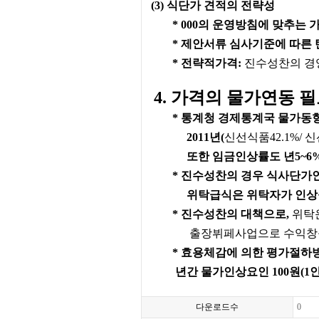
(3) 식단가 견적의 전략성
* 000의 운영방침에 맞추는 
* 제안서류 심사기준에 따른
* 전략적가격:
진수성찬의 경영
4. 가격의 물가연동 
* 통계청 경제통계국 물가동
2011년(
신선식품42.1%/ 신
또한 임금인상률도 년5~6
* 진수성찬의 경우 식사단가인상
위탁급식은 위탁자가 인상
* 진수성찬의 대책으로,
위탁
출장뷔페사업으로 수익창
* 효용체감에 의한 평가절하
년간 물가인상요인 100원(1인
다운로드수
0