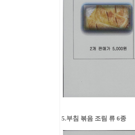
5.부침 볶음 조림 류 6종