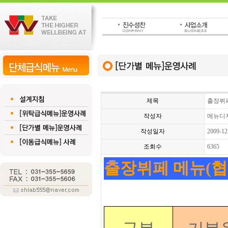
제목
출장뷔
작성자
메뉴디
작성일자
2009-12
조회수
6365
출장뷔페 메뉴(협