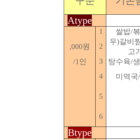
구분
기본
Atype
1
쌀밥/
우)갈비찜
2
,000원
고
3
/1인
탕수육/
4
미역국
5
6
Btype