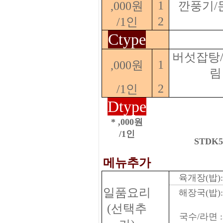
1
,000원
깐풍기/
2
/1인
Ctype
버섯잡탕
1
,000원
림
2
/1인
Dtype
* ,000원
/1인
STDK5
메뉴추가
육개장(밥):
일품요리
해장국(밥):
(선택추
국수/라면 :