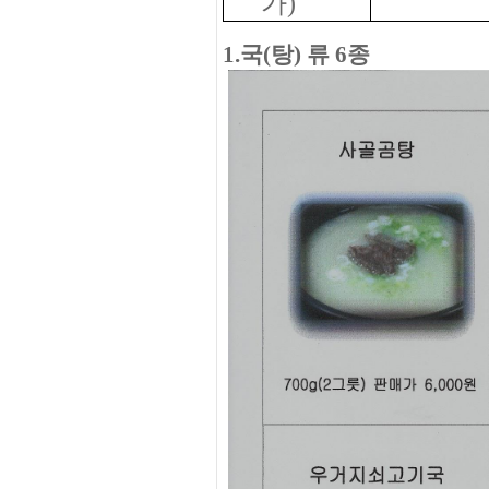
가)
1.국(탕) 류 6종