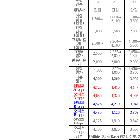
투입
B1
A1
A1
인수
영양사
간접
간접
간접
직접
1,800⇒
2,100⇒
임금
1,500⇒
2,100
3,600
(천원)
간접
임금
1,000
1,500
2,000
(천원)
고정비합
3,300⇒
4,100⇒
계
2,500⇒
4,100
5,600
(천원)
고정비
2,357⇒
2,050⇒
2,500
원가
2,050
1,866
변동비원
2,000
2,000
2,000
가
견적
4,357⇒
4,050⇒
4,500
원가
4,050
3,866
기준
4,500
4,200
3,950
원가
산업체
4,725
4,410
4,147
A-type
오피스
4,635
4,326
4,068
A-type
산업체
4,525
4,210
3,947
B-type
오피스
4,435
4,126
3,868
B-type
산업체
4,225
3,910
3,647
Ctype
오피스
4,135
3,826
3,568
C-type
비고
Utilities Zero Base(전기,