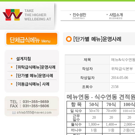
제목
메뉴&식수연동
작성자
위탁급식본부
작성일자
2014-05-06
조회수
2158
메뉴연동 - 식수연동 견적원
항 목
50식
70식
100
일 식수
50⇒70
70⇒99
100⇒15
근무
20
20
20
일수
월식수
1,000⇒
1,400⇒
2,000⇒
끼니수
1/중
1/중
2/중(석