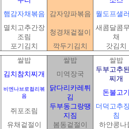
무리
소스
햄감자채볶음
감자양파볶음
월도프샐
멸치고추간장
새콤달콤
청경채겉절이
조림
채
포기김치
깍두기김치
갓김치
쌀밥
쌀밥
쌀밥
두부고추
김치참치찌개
미역장국
찌개
닭다리카레튀
비엔나브로컬리볶
돈불고
음
김
두부동그랑땡
더덕고추
쥐포조림
지짐
침
유채겉절이
봄동겉절이
하얀콩나