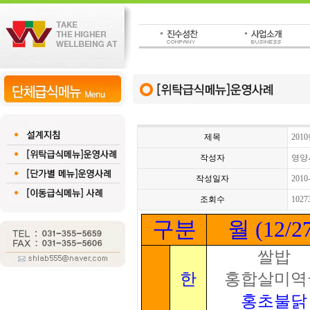
제목
201
작성자
영양
작성일자
2010
조회수
1027
구분
월 (12/2
쌀밥
한
홍합살미역
홍초불닭