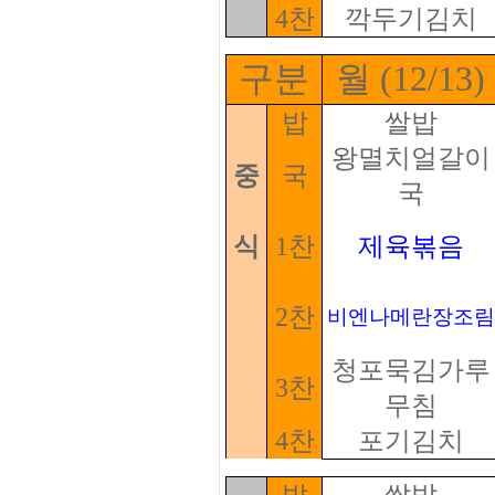
4찬
깍두기김치
구분
월 (12/13)
밥
쌀밥
왕멸치얼갈이
중
국
국
식
1찬
제육볶음
2찬
비엔나메란장조림
청포묵김가루
3찬
무침
4찬
포기김치