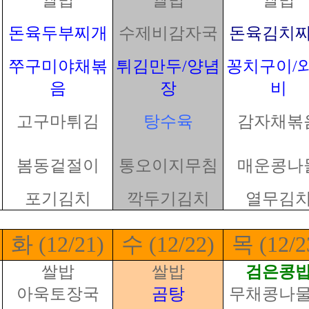
쌀밥
쌀밥
쌀밥
돈육두부찌개
수제비감자국
돈육김치
쭈구미야채볶
튀김만두/양념
꽁치구이/
음
장
비
고구마튀김
탕수육
감자채볶
봄동겉절이
통오이지무침
매운콩나
포기김치
깍두기김치
열무김
화 (12/21)
수 (12/22)
목 (12/2
쌀밥
쌀밥
검은콩
아욱토장국
곰탕
무채콩나