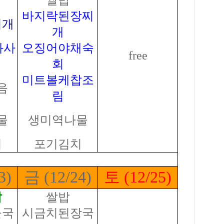
쌀밥
바지락된장찌
찌개
개
와사
오징어야채숙
free
회
미트볼케찹조
음
림
물
생미역나물
치
포기김치
3)
금 (12/24)
토 (12/25)
밥
쌀밥
물국
시금치된장국