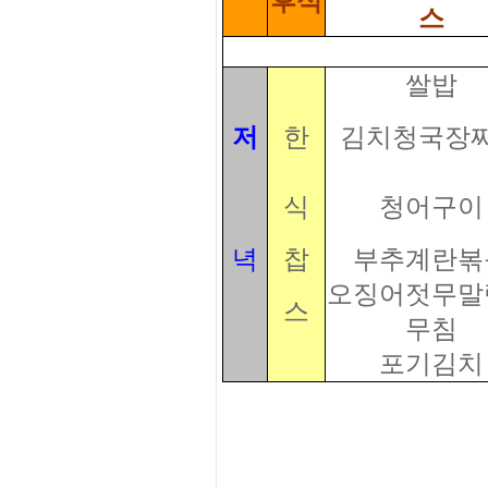
후식
스
쌀밥
저
한
김치청국장
식
청어구이
녁
찹
부추계란볶
오징어젓무말
스
무침
포기김치