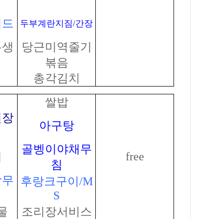
러드
두부계란지짐/간장
무생
당근미역줄기
볶음
총각김치
쌀밥
된장
아구탕
골벵이야채무
free
기
침
장무
후랑크구이/M
S
물
조리장서비스