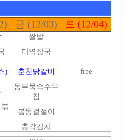
2)
금 (12/03)
토 (12/04)
밥
쌀밥
국
미역장국
free
스)
춘천닭갈비
동부묵숙주무
두
침
치볶
봄동겉절이
치
총각김치