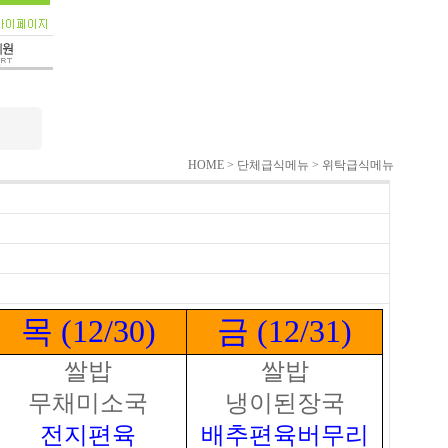
HOME > 단체급식메뉴 > 위탁급식메뉴
목 (12/30)
금 (12/31)
쌀밥
쌀밥
무채미소국
냉이된장국
전지편육
배추편육버무리