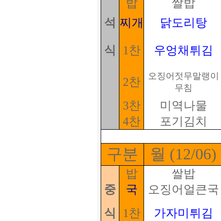
밥
쌀밥
석
찌개
닭도리탕
식
1찬
우엉채튀김
오징어젓무말랭이
2찬
무침
3찬
미역나물
4찬
포기김치
구분
월 (12/06)
밥
쌀밥
중
국
오징어얼큰국
식
1찬
가자미튀김