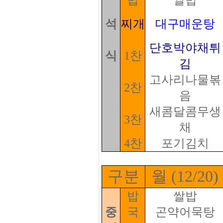
밥
쌀밥
석
찌개
대구매운탕
단호박야채튀
식
1찬
김
고사리나물볶
2찬
음
새콤달콤무생
3찬
채
4찬
포기김치
구분
월 (12/20)
밥
쌀밥
중
국
곤약어묵탕