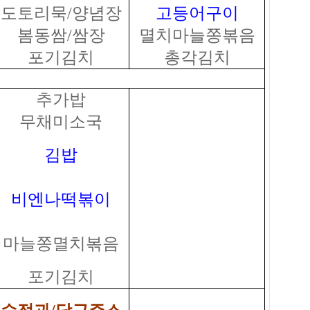
도토리묵/양념장
고등어구이
봄동쌈/쌈장
멸치마늘쫑볶음
포기김치
총각김치
추가밥
무채미소국
김밥
비엔나떡볶이
마늘쫑멸치볶음
포기김치