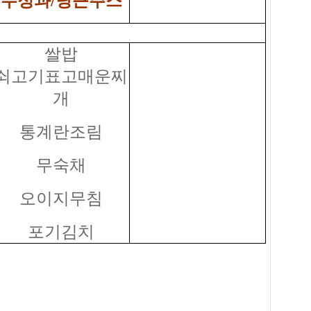
수정과/당근주스
쌀밥
쇠고기표고매운찌
개
통계란조림
무숙채
오이지무침
포기김치