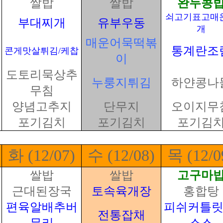
쌀밥
쌀밥
완두콩
쇠고기표고매
부대찌개
유부우동
개
매운어묵떡볶
통계란조
콘게맛살튀김/케찹
이
도토리묵상추
누룽지튀김
하얀콩나
무침
양념고추지
단무지
오이지무
포기김치
포기김치
포기김
화 (12/07)
수 (12/08)
목 (12/0
쌀밥
쌀밥
고구마
근대된장국
토속육개장
홍합탕
편육알배추버
피쉬커틀릿
전통잡채