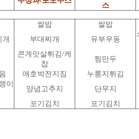
수정과/포도주스
스
쌀밥
쌀밥
찌개
부대찌개
유부우동
콘게맛살튀김/케
찜만두
찹
음
애호박전지짐
누룽지튀김
랭이
양념고추지
단무지
포기김치
포기김치