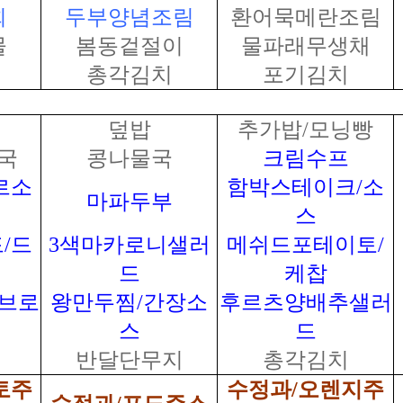
회
두부양념조림
환어묵메란조림
물
봄동겉절이
물파래무생채
총각김치
포기김치
덮밥
추가밥/모닝빵
국
콩나물국
크림수프
르소
함박스테이크/소
마파두부
스
/드
3색마카로니샐러
메쉬드포테이토/
드
케찹
브로
왕만두찜/간장소
후르츠양배추샐러
스
드
반달단무지
총각김치
토주
수정과/오렌지주