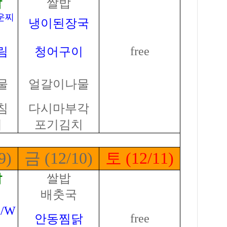
밥
쌀밥
운찌
냉이된장국
free
림
청어구이
물
얼갈이나물
침
다시마부각
치
포기김치
9)
금 (12/10)
토 (12/11)
밥
쌀밥
배춧국
/W
free
안동찜닭