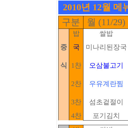
2010년 12월 
구분
월 (11/29)
밥
쌀밥
중
국
미나리된장국
식
1찬
오삼불고기
2찬
우유계란찜
3찬
섬초겉절이
4찬
포기김치