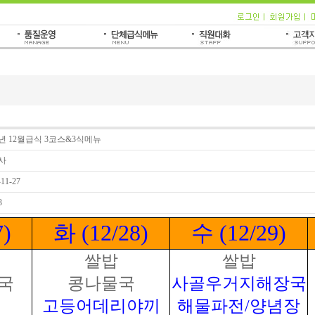
0년 12월급식 3코스&3식메뉴
사
-11-27
3
7)
화 (12/28)
수 (12/29)
쌀밥
쌀밥
국
콩나물국
사골우거지해장국
고등어데리야끼
해물파전/양념장