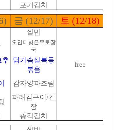
포기김치
6)
금 (12/17)
토 (12/18)
쌀밥
오만디빚은무토장
국
국
고추
닭가슴살봄동
free
볶음
이
감자양파조림
파래김구이/간
탕
장
치
총각김치