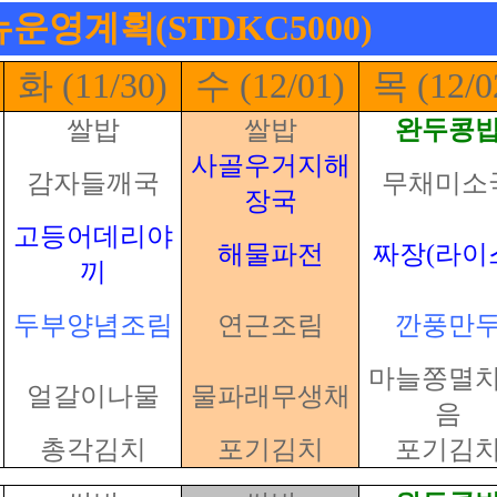
메뉴운영계획(STDKC5000)
화 (11/30)
수 (12/01)
목 (12/0
쌀밥
쌀밥
완두콩
사골우거지해
감자들깨국
무채미소
장국
고등어데리야
해물파전
짜장(라이
끼
두부양념조림
연근조림
깐풍만
마늘쫑멸
얼갈이나물
물파래무생채
음
총각김치
포기김치
포기김