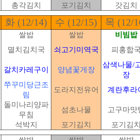
총각김치
포기김치
갓김치
화 (12/14)
수 (12/15)
목 (12/1
쌀밥
쌀밥
비빔밥
멸치김치국
쇠고기미역국
피홍합
삼색나물/
갈치카레구이
양념꽃게장
장
쭈꾸미당근조
도라지전유어
계란후라
림
돌미나리양파
섬초나물
고구마맛
무침
석박지
포기김치
포기김