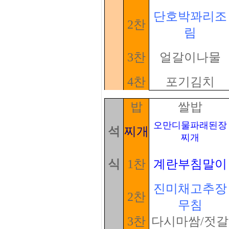
단호박꽈리조
2찬
림
3찬
얼갈이나물
4찬
포기김치
밥
쌀밥
오만디물파래된장
석
찌개
찌개
식
1찬
계란부침말이
진미채고추장
2찬
무침
3찬
다시마쌈/젓갈