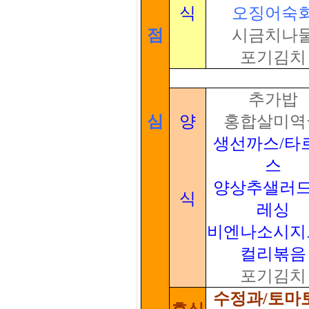
식
오징어숙
점
시금치나
포기김치
추가밥
심
양
홍합살미역
생선까스/타
스
양상추샐러드
식
레싱
비엔나소시지
컬리볶음
포기김치
수정과/토마