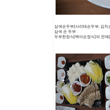
삼색순두부(서리태순두부, 김치순
삼색 손 두부 :
두부한정식(백아순정식)의 전채(