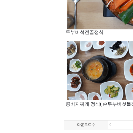
두부버석전골정식
콩비지찌개 정식( 순두부버섯들
다운로드수
0