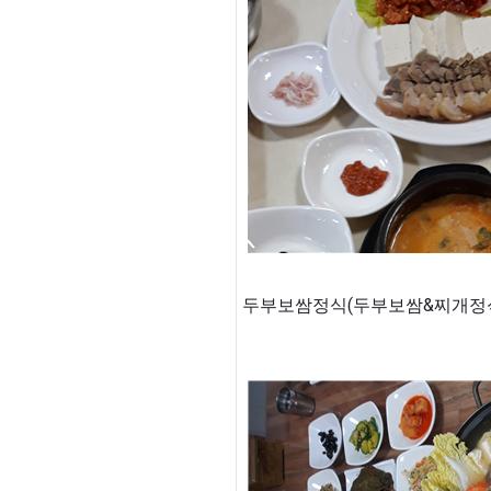
두부보쌈정식(두부보쌈&찌개정