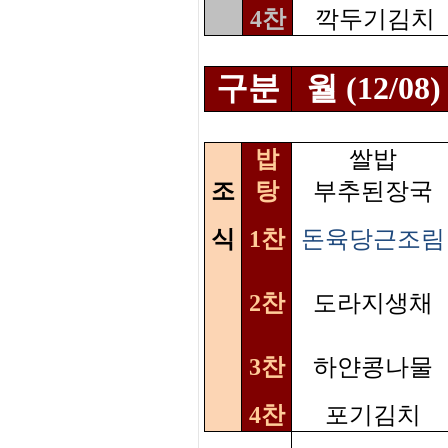
4찬
깍두기김치
구분
월 (12/08)
밥
쌀밥
조
탕
부추된장국
식
1찬
돈육당근조림
2찬
도라지생채
3찬
하얀콩나물
4찬
포기김치