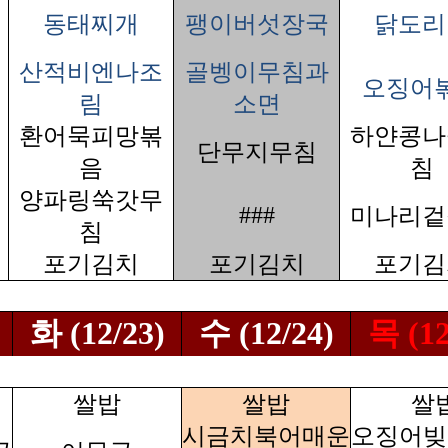
동태찌개
팽이버섯장국
닭도리
산적비엔나조
골벵이무침과
오징어
림
소면
환어묵피망볶
하얀콩나
단무지무침
음
침
양파링쑥갓무
###
미나리겉
침
포기김치
포기김치
포기김
화 (12/23)
수 (12/24)
목 (12
쌀밥
쌀밥
쌀
시금치북어매운
오징어빚