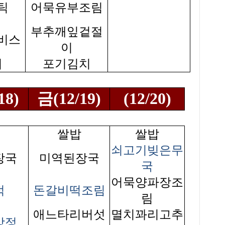
틱
어묵유부조림
부추깨잎겉절
비스
이
지
포기김치
18)
금(12/19)
(12/20)
쌀밥
쌀밥
쇠고기빚은무
장국
미역된장국
국
어묵양파장조
적
돈갈비떡조림
림
애느타리버섯
멸치꽈리고추
강정