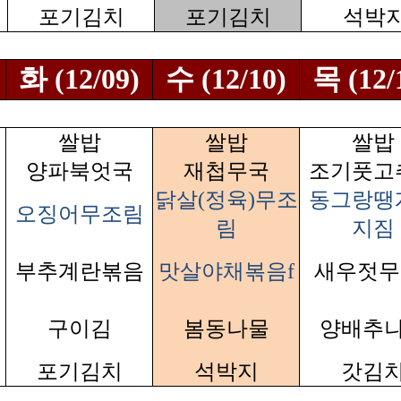
포기김치
포기김치
석박
화 (12/09)
수 (12/10)
목 (12/
쌀밥
쌀밥
쌀밥
양파북엇국
재첩무국
조기풋고
닭살(정육)무조
동그랑땡
오징어무조림
림
지짐
부추계란볶음
맛살야채볶음f
새우젓무
구이김
봄동나물
양배추
포기김치
석박지
갓김