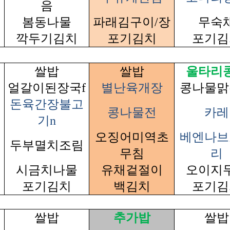
음
봄동나물
파래김구이/장
무숙
깍두기김치
포기김치
포기김
쌀밥
쌀밥
울타리
얼갈이된장국f
별난육개장
콩나물맑
돈육간장불고
콩나물전
카레
기n
오징어미역초
베엔나브
두부멸치조림
무침
리
시금치나물
유채겉절이
오이지
포기김치
백김치
포기김
쌀밥
추가밥
쌀밥