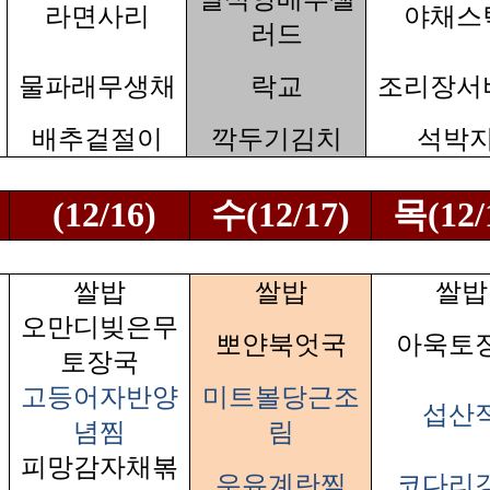
라면사리
야채스
러드
물파래무생채
락교
조리장서
배추겉절이
깍두기김치
석박
(12/16)
수(12/17)
목(12/
쌀밥
쌀밥
쌀밥
오만디빚은무
뽀얀북엇국
아욱토
토장국
고등어자반양
미트볼당근조
섭산
념찜
림
피망감자채볶
우유계란찜
코다리