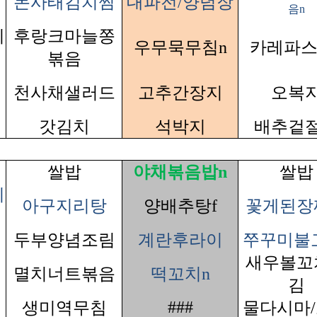
돈사태김치찜
대파전/양념장
음n
치
후랑크마늘쫑
우무묵무침n
카레파스
볶음
천사채샐러드
고추간장지
오복
갓김치
석박지
배추겉
쌀밥
야채볶음밥n
쌀밥
찌
아구지리탕
양배추탕f
꽃게된장
두부양념조림
계란후라이
쭈꾸미불
새우볼꼬
멸치너트볶음
떡꼬치n
김
###
생미역무침
물다시마