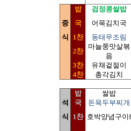
밥
검정콩쌀밥
중
국
어묵김치국
식
1찬
동태무조림
마늘쫑맛살볶
2찬
음
3찬
유채겉절이
4찬
총각김치
밥
쌀밥
석
국
돈육두부찌개
식
1찬
호박양념구이