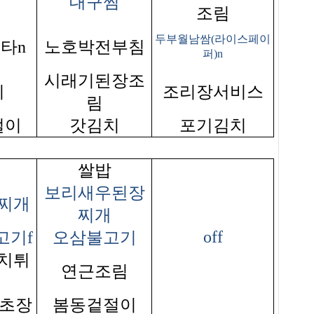
대구찜
조림
두부월남쌈(라이스페이
타n
노호박전부침
퍼)n
시래기된장조
지
조리장서비스
림
절이
갓김치
포기김치
쌀밥
보리새우된장
찌개
찌개
off
고기f
오삼불고기
치튀
연근조림
/초장
봄동겉절이