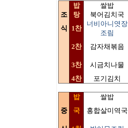
밥
쌀밥
조
탕
북어김치국
너비아니엿장
식
1찬
조림
2찬
감자채볶음
3찬
시금치나물
4찬
포기김치
밥
쌀밥
중
국
홍합살미역국