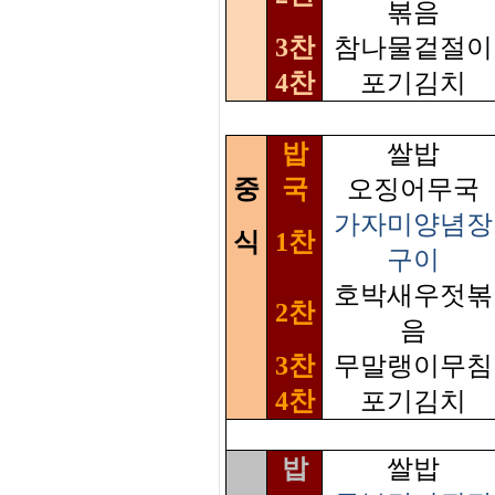
볶음
3찬
참나물겉절이
4찬
포기김치
밥
쌀밥
중
국
오징어무국
가자미양념장
식
1찬
구이
호박새우젓볶
2찬
음
3찬
무말랭이무침
4찬
포기김치
밥
쌀밥