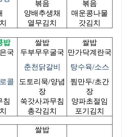
볶음
볶음
채
양배추생채
매운콩나물
치
열무김치
갓김치
콩밥
쌀밥
쌀밥
은국
두부무우굴국
만가닥계란국
춘천닭갈비
탕수육/소스
로콜
도토리묵/양념
찜만두/초간
장
장
무침
쑥갓사과무침
양파초절임
치
총각김치
포기김치
쌀밥