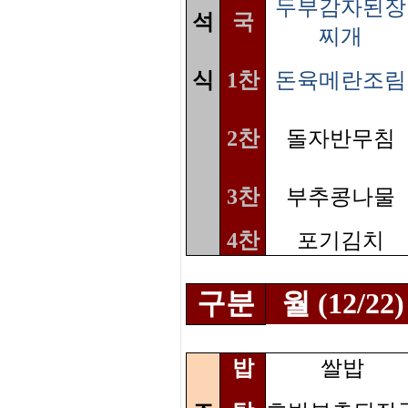
두부감자된장
석
국
찌개
식
1찬
돈육메란조림
2찬
돌자반무침
3찬
부추콩나물
4찬
포기김치
구분
월 (12/22)
밥
쌀밥