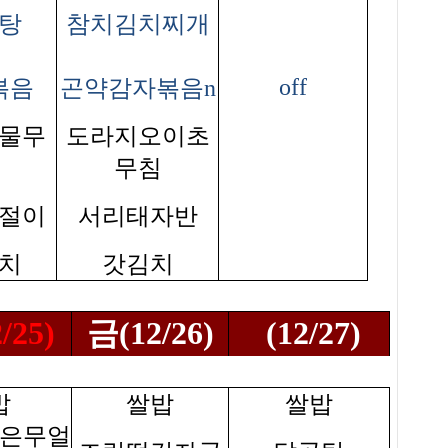
탕
참치김치찌개
off
볶음
곤약감자볶음n
물무
도라지오이초
무침
절이
서리태자반
치
갓김치
/25)
금(12/26)
(12/27)
밥
쌀밥
쌀밥
은무얼