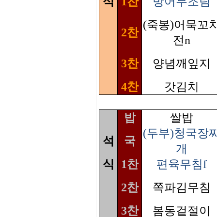
식
1찬
방어무조림
(죽봉)어묵꼬
2찬
전n
3찬
양념깨잎지
4찬
갓김치
밥
쌀밥
(두부)청국장
석
국
개
식
1찬
편육무침f
2찬
쪽파김무침
3찬
봄동겉절이