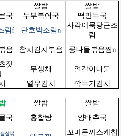
쌀밥
쌀밥
큰국
두부북어국
떡만두국
사각어묵당근조
조림f
단호박조림n
림
볶음
참치김치볶음
콩나물볶음찜n
초젓
무생채
얼갈이나물
침
치
열무김치
깍두기김치
밥
쌀밥
쌀밥
물국
홍합탕
양배추국
꼬마돈까스케찹
가슴살볶