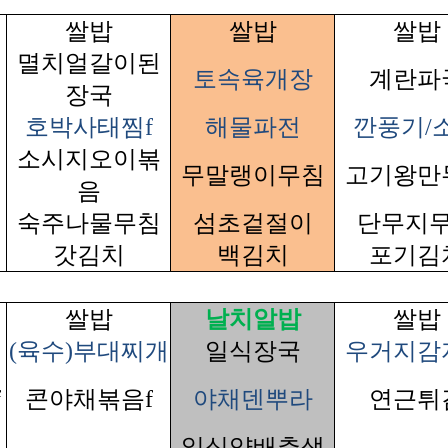
쌀밥
쌀밥
쌀밥
멸치얼갈이된
토속육개장
계란파
장국
호박사태찜f
해물파전
깐풍기/
소시지오이볶
무말랭이무침
고기왕만
음
숙주나물무침
섬초겉절이
단무지
갓김치
백김치
포기김
쌀밥
날치알밥
쌀밥
(육수)부대찌개
일식장국
우거지감
f
콘야채볶음f
야채덴뿌라
연근튀
일식양배추샐