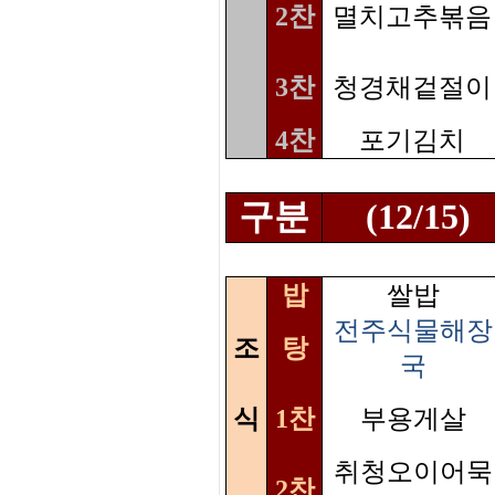
2찬
멸치고추볶음
3찬
청경채겉절이
4찬
포기김치
구분
(12/15)
밥
쌀밥
전주식물해장
조
탕
국
식
1찬
부용게살
취청오이어묵
2찬