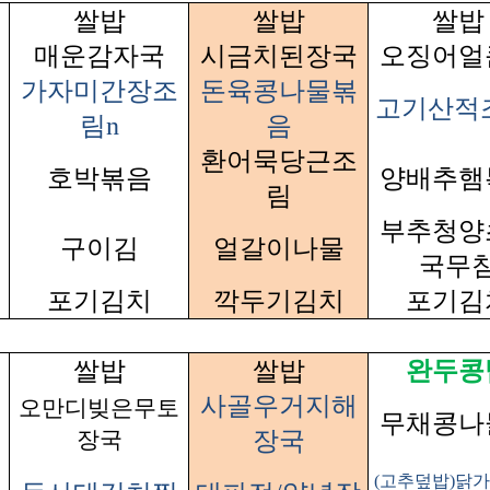
쌀밥
쌀밥
쌀밥
매운감자국
시금치된장국
오징어얼
가자미간장조
돈육콩나물볶
고기산적
림n
음
환어묵당근조
호박볶음
양배추햄
림
부추청양
구이김
얼갈이나물
국무
포기김치
깍두기김치
포기김
쌀밥
쌀밥
완두콩
사골우거지해
오만디빚은무토
무채콩나
장국
장국
(고추덮밥)닭