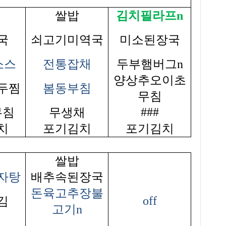
쌀밥
김치필라프n
국
쇠고기미역국
미소된장국
소스
전통잡채
두부햄버그n
양상추오이초
두찜
봄동부침
무침
###
무침
무생채
치
포기김치
포기김치
쌀밥
자탕
배추속된장국
돈육고추장불
off
김
고기n