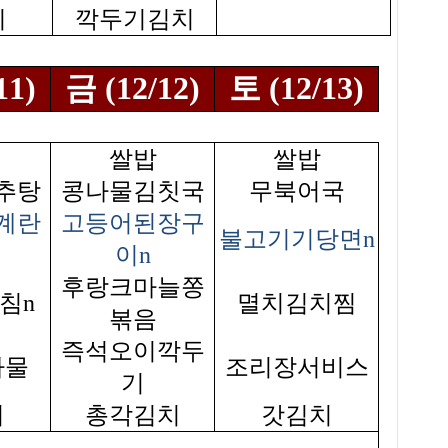
지
깍두기김치
11)
금 (12/12)
토 (12/13)
쌀밥
쌀밥
추탕
콩나물김칫국
무북어국
계란
고등어된장구
불고기기당면n
이n
후랑크마늘쫑
침n
멸치김치찜
볶음
즉석오이깍두
나물
조리장서비스
기
치
총각김치
갓김치