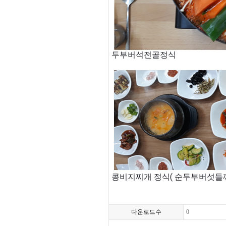
두부버석전골정식
콩비지찌개 정식( 순두부버섯들
다운로드수
0