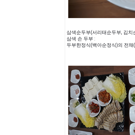
삼색순두부(서리태순두부, 김치순
삼색 손 두부 :
두부한정식(백아순정식)의 전채(