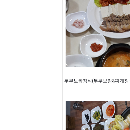
두부보쌈정식(두부보쌈&찌개정